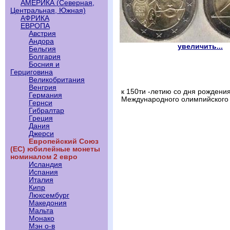
АМЕРИКА (Северная,
Центральная, Южная)
АФРИКА
ЕВРОПА
Австрия
Андора
увеличить...
Бельгия
Болгария
Босния и
Герциговина
Великобритания
Венгрия
к 150ти -летию со дня рождени
Германия
Международного олимпийского 
Гернси
Гибралтар
Греция
Дания
Джерси
Европейский Союз
(ЕС) юбилейные монеты
номиналом 2 евро
Исландия
Испания
Италия
Кипр
Люксембург
Македония
Мальта
Монако
Мэн о-в