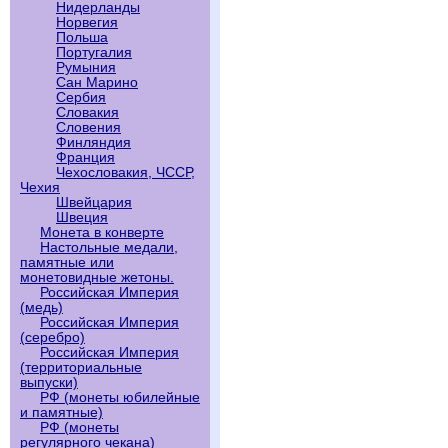
Нидерланды
Норвегия
Польша
Португалия
Румыния
Сан Марино
Сербия
Словакия
Словения
Финляндия
Франция
Чехословакия, ЧССР,
Чехия
Швейцария
Швеция
Монета в конверте
Настольные медали,
памятные или
монетовидные жетоны.
Российская Империя
(медь)
Российская Империя
(серебро)
Российская Империя
(территориальные
выпуски)
РФ (монеты юбилейные
и памятные)
РФ (монеты
регулярного чекана)