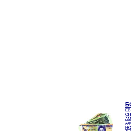
Б
ЕВ
СН
АМ
АФ
НО