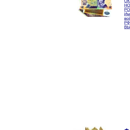
ОК
НО
РО
Им
во
РФ
ВЫ