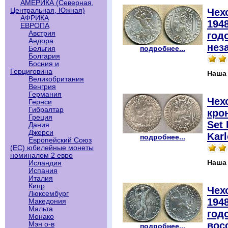
АМЕРИКА (Северная,
Чех
Центральная, Южная)
АФРИКА
1948
ЕВРОПА
Австрия
год
Андора
нез
подробнее...
Бельгия
Болгария
Босния и
Герциговина
Наша
Великобритания
Венгрия
Германия
Чех
Гернси
Гибралтар
крон
Греция
Set 
Дания
Джерси
Karl
подробнее...
Европейский Союз
(ЕС) юбилейные монеты
номиналом 2 евро
Наша
Исландия
Испания
Италия
Кипр
Чех
Люксембург
1948
Македония
Мальта
год
Монако
вос
Мэн о-в
подробнее...