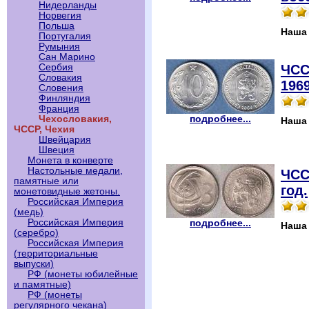
Нидерланды
Норвегия
Польша
Наша
Португалия
Румыния
Сан Марино
ЧСС
Сербия
Словакия
1969
Словения
Финляндия
Франция
подробнее...
Чехословакия,
Наша
ЧССР, Чехия
Швейцария
Швеция
Монета в конверте
Настольные медали,
ЧСС
памятные или
год.
монетовидные жетоны.
Российская Империя
(медь)
Российская Империя
подробнее...
Наша
(серебро)
Российская Империя
(территориальные
выпуски)
РФ (монеты юбилейные
и памятные)
РФ (монеты
регулярного чекана)