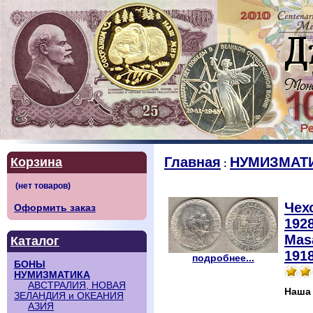
Главная
НУМИЗМАТ
Корзина
:
Чех
Оформить заказ
1928
Mas
Каталог
1918
подробнее...
БОНЫ
НУМИЗМАТИКА
АВСТРАЛИЯ, НОВАЯ
Наша
ЗЕЛАНДИЯ и ОКЕАНИЯ
АЗИЯ