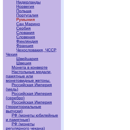
Нидерланды
Норвегия
Польша
Португалия
Румыния
Сан Марино
Сербия
Словакия
Словения
Финляндия
Франция
Чехословакия, ЧССР,
Чехия
Швейцария
Швеция
Монета в конверте
Настольные медали,
памятные или
монетовидные жетоны.
Российская Империя
(медь)
Российская Империя
(серебро)
Российская Империя
(территориальные
выпуски)
РФ (монеты юбилейные
и памятные)
РФ (монеты
регулярного чекана)