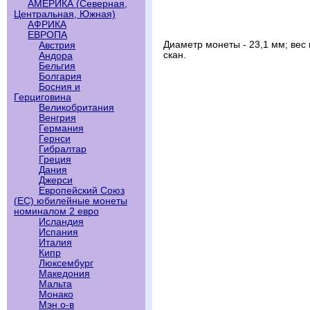
АМЕРИКА (Северная,
Центральная, Южная)
АФРИКА
ЕВРОПА
Диаметр монеты - 23,1 мм; вес
Австрия
скан.
Андора
Бельгия
Болгария
Босния и
Герциговина
Великобритания
Венгрия
Германия
Гернси
Гибралтар
Греция
Дания
Джерси
Европейский Союз
(ЕС) юбилейные монеты
номиналом 2 евро
Исландия
Испания
Италия
Кипр
Люксембург
Македония
Мальта
Монако
Мэн о-в