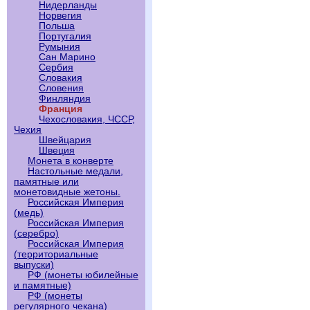
Нидерланды
Норвегия
Польша
Португалия
Румыния
Сан Марино
Сербия
Словакия
Словения
Финляндия
Франция
Чехословакия, ЧССР,
Чехия
Швейцария
Швеция
Монета в конверте
Настольные медали,
памятные или
монетовидные жетоны.
Российская Империя
(медь)
Российская Империя
(серебро)
Российская Империя
(территориальные
выпуски)
РФ (монеты юбилейные
и памятные)
РФ (монеты
регулярного чекана)