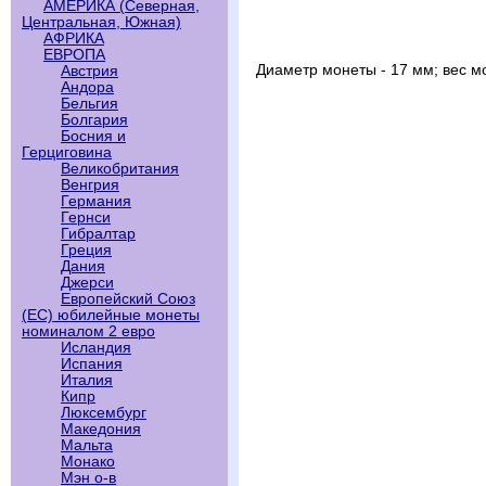
АМЕРИКА (Северная,
Центральная, Южная)
АФРИКА
ЕВРОПА
Диаметр монеты - 17 мм; вес м
Австрия
Андора
Бельгия
Болгария
Босния и
Герциговина
Великобритания
Венгрия
Германия
Гернси
Гибралтар
Греция
Дания
Джерси
Европейский Союз
(ЕС) юбилейные монеты
номиналом 2 евро
Исландия
Испания
Италия
Кипр
Люксембург
Македония
Мальта
Монако
Мэн о-в