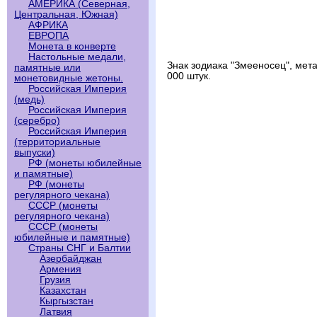
АМЕРИКА (Северная,
Центральная, Южная)
АФРИКА
ЕВРОПА
Монета в конверте
Настольные медали,
Знак зодиака "Змееносец", метал
памятные или
000 штук.
монетовидные жетоны.
Российская Империя
(медь)
Российская Империя
(серебро)
Российская Империя
(территориальные
выпуски)
РФ (монеты юбилейные
и памятные)
РФ (монеты
регулярного чекана)
СССР (монеты
регулярного чекана)
СССР (монеты
юбилейные и памятные)
Страны СНГ и Балтии
Азербайджан
Армения
Грузия
Казахстан
Кыргызстан
Латвия