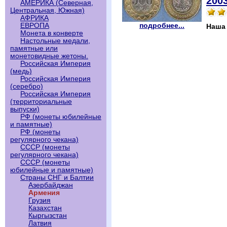
2003
АМЕРИКА (Северная,
Центральная, Южная)
АФРИКА
подробнее...
ЕВРОПА
Наша
Монета в конверте
Настольные медали,
памятные или
монетовидные жетоны.
Российская Империя
(медь)
Российская Империя
(серебро)
Российская Империя
(территориальные
выпуски)
РФ (монеты юбилейные
и памятные)
РФ (монеты
регулярного чекана)
СССР (монеты
регулярного чекана)
СССР (монеты
юбилейные и памятные)
Страны СНГ и Балтии
Азербайджан
Армения
Грузия
Казахстан
Кыргызстан
Латвия