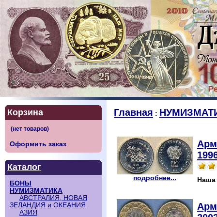
Главная
НУМИЗМАТ
Корзина
:
Арм
Оформить заказ
199
Каталог
подробнее...
Наша
БОНЫ
НУМИЗМАТИКА
АВСТРАЛИЯ, НОВАЯ
Арм
ЗЕЛАНДИЯ и ОКЕАНИЯ
АЗИЯ