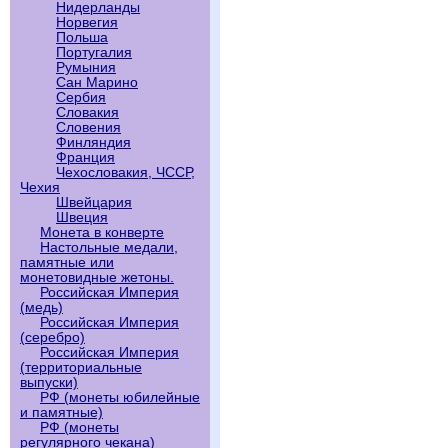
Нидерланды
Норвегия
Польша
Португалия
Румыния
Сан Марино
Сербия
Словакия
Словения
Финляндия
Франция
Чехословакия, ЧССР,
Чехия
Швейцария
Швеция
Монета в конверте
Настольные медали,
памятные или
монетовидные жетоны.
Российская Империя
(медь)
Российская Империя
(серебро)
Российская Империя
(территориальные
выпуски)
РФ (монеты юбилейные
и памятные)
РФ (монеты
регулярного чекана)