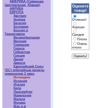
АМЕРИКА (Северная,
Центральная, Южная)
Оцените
АФРИКА
товар!
ЕВРОПА
Австрия
Андора
Отлично!
Бельгия
Болгария
Хорошо
Босния и
Герциговина
Средне
Великобритания
Плохо
Венгрия
Очень
Германия
плохо
Гернси
Гибралтар
Греция
Дания
Джерси
Европейский Союз
(ЕС) юбилейные монеты
номиналом 2 евро
Исландия
Испания
Италия
Кипр
Люксембург
Македония
Мальта
Монако
Мэн о-в