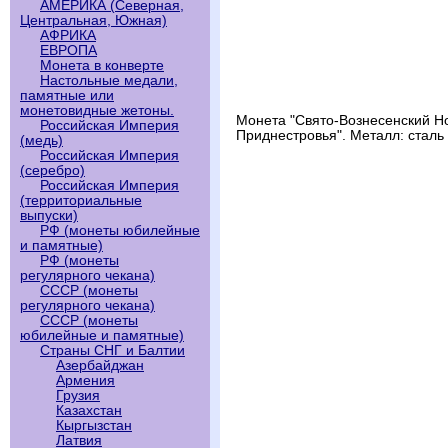
АМЕРИКА (Северная,
Центральная, Южная)
АФРИКА
ЕВРОПА
Монета в конверте
Настольные медали,
памятные или
монетовидные жетоны.
Монета "Свято-Вознесенский Н
Российская Империя
Приднестровья". Металл: сталь с
(медь)
Российская Империя
(серебро)
Российская Империя
(территориальные
выпуски)
РФ (монеты юбилейные
и памятные)
РФ (монеты
регулярного чекана)
СССР (монеты
регулярного чекана)
СССР (монеты
юбилейные и памятные)
Страны СНГ и Балтии
Азербайджан
Армения
Грузия
Казахстан
Кыргызстан
Латвия