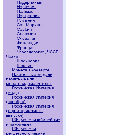
Нидерланды
Норвегия
Польша
Португалия
Румыния
Сан Марино
Сербия
Словакия
Словения
Финляндия
Франция
Чехословакия, ЧССР,
Чехия
Швейцария
Швеция
Монета в конверте
Настольные медали,
памятные или
монетовидные жетоны.
Российская Империя
(медь)
Российская Империя
(серебро)
Российская Империя
(территориальные
выпуски)
РФ (монеты юбилейные
и памятные)
РФ (монеты
регулярного чекана)