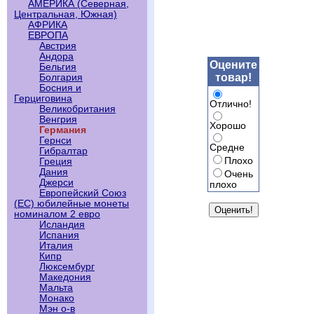
АМЕРИКА (Северная,
Центральная, Южная)
АФРИКА
ЕВРОПА
Австрия
Андора
Оцените
Бельгия
товар!
Болгария
Босния и
Герциговина
Отлично!
Великобритания
Венгрия
Хорошо
Германия
Гернси
Средне
Гибралтар
Плохо
Греция
Дания
Очень
Джерси
плохо
Европейский Союз
(ЕС) юбилейные монеты
номиналом 2 евро
Исландия
Испания
Италия
Кипр
Люксембург
Македония
Мальта
Монако
Мэн о-в