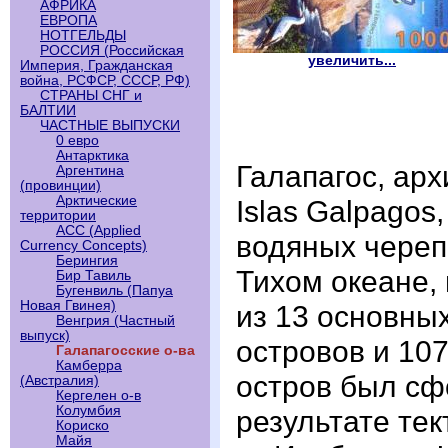
АФРИКА
ЕВРОПА
НОТГЕЛЬДЫ
РОССИЯ (Российская
увеличить...
Империя, Гражданская
война, РСФСР, СССР, РФ)
СТРАНЫ СНГ и
БАЛТИИ
ЧАСТНЫЕ ВЫПУСКИ
0 евро
Антарктика
Галапагос, арх
Аргентина
(провинции)
Арктические
Islas Galpagos
территории
АСС (Applied
водяных черепа
Currency Concepts)
Берингия
Тихом океане, 
Бир Тавиль
Бугенвиль (Папуа
Новая Гвинея)
из 13 основны
Венгрия (Частный
выпуск)
островов и 10
Галапагосские о-ва
Камберра
остров был сф
(Австралия)
Кергелен о-в
Колумбия
результате те
Кориско
Майя