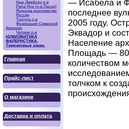
— Исабела и 
Нью Джейсон о-в
Рапа Нуи (о-в Пасхи)
последнее вул
Редонда королевство
Россия
Тортуга о-в
2005 году. Ост
Федерация Северной
Америки
Эквадор и сос
Чатхем о-в
НУМИЗМАТИКА
Население архи
ФАЛЕРИСТИКА.
Таможенные знаки.
Площадь — 801
Главная
количеством м
исследованием
Прайс-лист
толчком к соз
происхождения
О магазине
Доставка и оплата