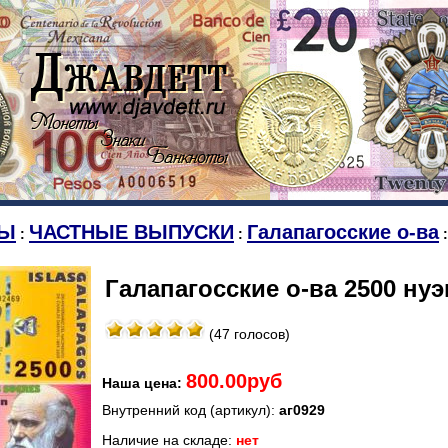
Ы
ЧАСТНЫЕ ВЫПУСКИ
Галапагосские о-ва
:
:
:
Галапагосские о-ва 2500 нуэв
(47 голосов)
800.00руб
Наша цена:
Внутренний код (артикул):
аг0929
Наличие на складе:
нет