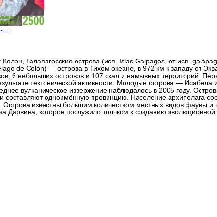
...
 Колон, Галапагосские острова (исп. Islas Galpagos, от исп. galáp
iélago de Colón) — острова в Тихом океане, в 972 км к западу от Э
вов, 6 небольших островов и 107 скал и намывных территорий. П
результате тектонической активности. Молодые острова — Исабела
днее вулканическое извержение наблюдалось в 2005 году. Остров
 и составляют одноимённую провинцию. Население архипелага сост
. Острова известны большим количеством местных видов фауны и
а Дарвина, которое послужило толчком к созданию эволюционной