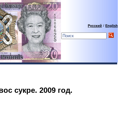
Русский
/
English
ос сукре. 2009 год.