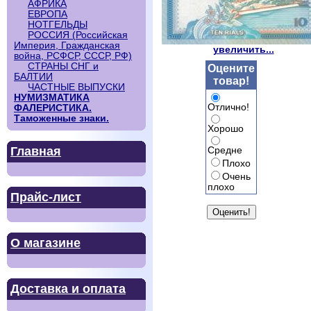
АФРИКА
ЕВРОПА
НОТГЕЛЬДЫ
РОССИЯ (Российская
Империя, Гражданская
увеличить...
война, РСФСР, СССР, РФ)
СТРАНЫ СНГ и
Оцените
БАЛТИИ
товар!
ЧАСТНЫЕ ВЫПУСКИ
НУМИЗМАТИКА
Отлично!
ФАЛЕРИСТИКА.
Таможенные знаки.
Хорошо
Главная
Средне
Плохо
Очень
плохо
Прайс-лист
О магазине
Доставка и оплата