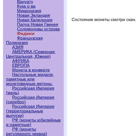
Вануату
Кука о-ва
Микронезия
Новая Зеландия
Состояние монеты смотри скан
Новая Каледония
Папуа Новая Гвинея
Соломоновы острова
Фиджии
Французская
Полинезия
АЗИЯ
АМЕРИКА (Северная,
Центральная, Южная)
АФРИКА
ЕВРОПА
Монета в конверте
Настольные медали,
памятные или
монетовидные жетоны.
Российская Империя
(медь)
Российская Империя
(серебро)
Российская Империя
(территориальные
выпуски)
РФ (монеты юбилейные
и памятные)
РФ (монеты
регулярного чекана)