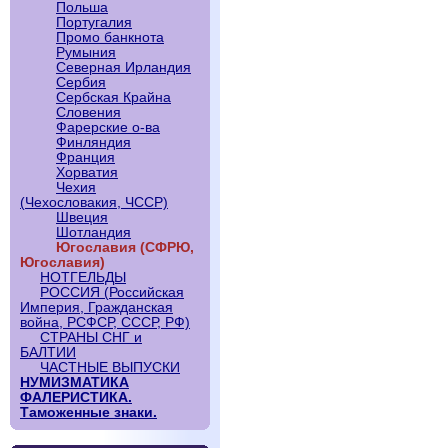
Польша
Португалия
Промо банкнота
Румыния
Северная Ирландия
Сербия
Сербская Крайна
Словения
Фарерские о-ва
Финляндия
Франция
Хорватия
Чехия
(Чехословакия, ЧССР)
Швеция
Шотландия
Югославия (СФРЮ,
Югославия)
НОТГЕЛЬДЫ
РОССИЯ (Российская
Империя, Гражданская
война, РСФСР, СССР, РФ)
СТРАНЫ СНГ и
БАЛТИИ
ЧАСТНЫЕ ВЫПУСКИ
НУМИЗМАТИКА
ФАЛЕРИСТИКА.
Таможенные знаки.