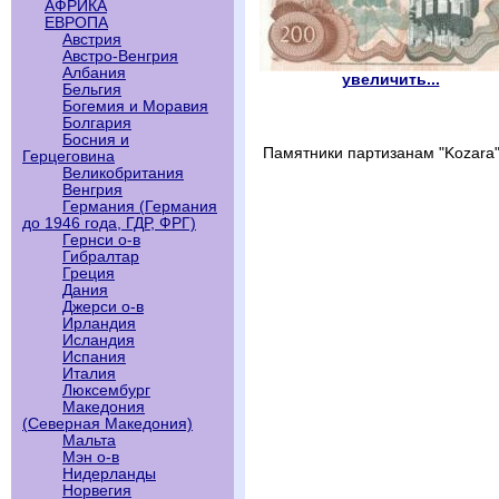
АФРИКА
ЕВРОПА
Австрия
Австро-Венгрия
Албания
увеличить...
Бельгия
Богемия и Моравия
Болгария
Босния и
Памятники партизанам "Kozara",
Герцеговина
Великобритания
Венгрия
Германия (Германия
до 1946 года, ГДР, ФРГ)
Гернси о-в
Гибралтар
Греция
Дания
Джерси о-в
Ирландия
Исландия
Испания
Италия
Люксембург
Македония
(Северная Македония)
Мальта
Мэн о-в
Нидерланды
Норвегия