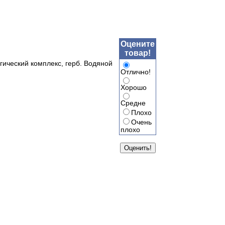
Оцените
товар!
гический комплекс, герб. Водяной
Отлично!
Хорошо
Средне
Плохо
Очень
плохо