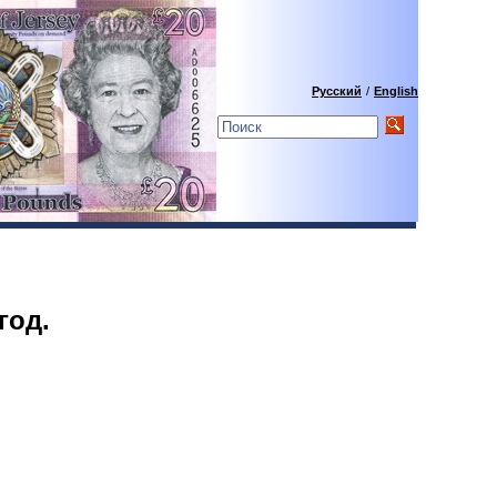
Русский
/
English
год.