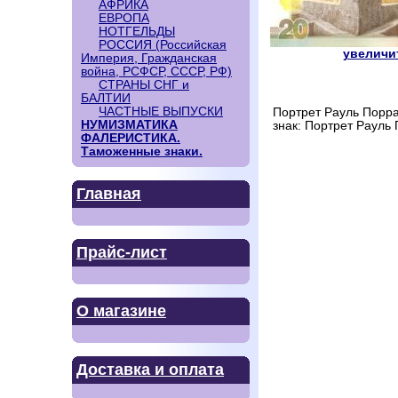
АФРИКА
ЕВРОПА
НОТГЕЛЬДЫ
РОССИЯ (Российская
увеличит
Империя, Гражданская
война, РСФСР, СССР, РФ)
СТРАНЫ СНГ и
БАЛТИИ
ЧАСТНЫЕ ВЫПУСКИ
Портрет Рауль Порра
НУМИЗМАТИКА
знак: Портрет Рауль 
ФАЛЕРИСТИКА.
Таможенные знаки.
Главная
Прайс-лист
О магазине
Доставка и оплата