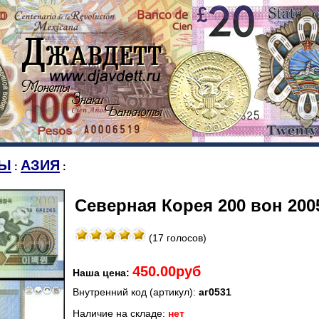
Ы
АЗИЯ
:
:
Северная Корея 200 вон 200
(17 голосов)
450.00руб
Наша цена:
Внутренний код (артикул):
аг0531
Наличие на складе:
нет