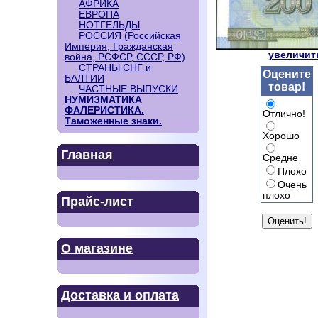
АФРИКА
ЕВРОПА
НОТГЕЛЬДЫ
РОССИЯ (Российская
Империя, Гражданская
увеличить
война, РСФСР, СССР, РФ)
СТРАНЫ СНГ и
Оцените
БАЛТИИ
товар!
ЧАСТНЫЕ ВЫПУСКИ
НУМИЗМАТИКА
ФАЛЕРИСТИКА.
Отлично!
Таможенные знаки.
Хорошо
Главная
Средне
Плохо
Очень
плохо
Прайс-лист
О магазине
Доставка и оплата