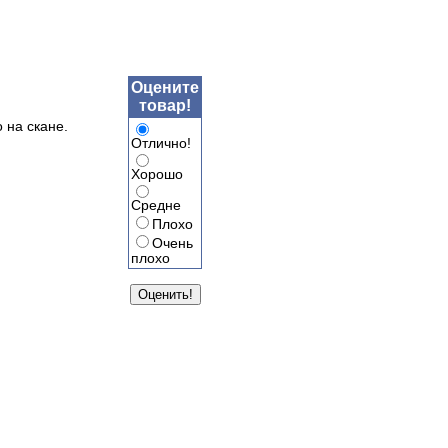
Оцените
товар!
 на скане.
Отлично!
Хорошо
Средне
Плохо
Очень
плохо