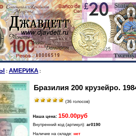
Ы
АМЕРИКА
:
:
Бразилия 200 крузейро. 1984
(36 голосов)
150.00руб
Наша цена:
Внутренний код (артикул):
аг0190
Наличие на складе:
нет