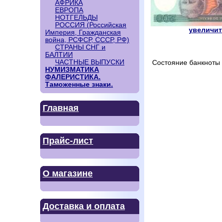
АФРИКА
ЕВРОПА
НОТГЕЛЬДЫ
РОССИЯ (Российская
увеличить
Империя, Гражданская
война, РСФСР, СССР, РФ)
СТРАНЫ СНГ и
БАЛТИИ
ЧАСТНЫЕ ВЫПУСКИ
Состояние банкноты 
НУМИЗМАТИКА
ФАЛЕРИСТИКА.
Таможенные знаки.
Главная
Прайс-лист
О магазине
Доставка и оплата