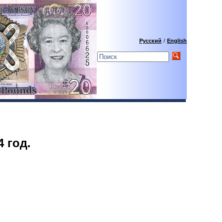
Русский
/
English
 год.