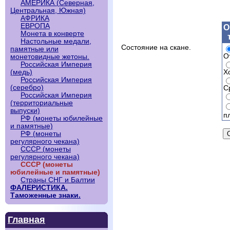
АМЕРИКА (Северная,
Центральная, Южная)
АФРИКА
ЕВРОПА
О
Монета в конверте
Настольные медали,
Состояние на скане.
памятные или
О
монетовидные жетоны.
Российская Империя
Х
(медь)
Российская Империя
(серебро)
С
Российская Империя
(территориальные
выпуски)
п
РФ (монеты юбилейные
и памятные)
РФ (монеты
регулярного чекана)
СССР (монеты
регулярного чекана)
СССР (монеты
юбилейные и памятные)
Страны СНГ и Балтии
ФАЛЕРИСТИКА.
Таможенные знаки.
Главная