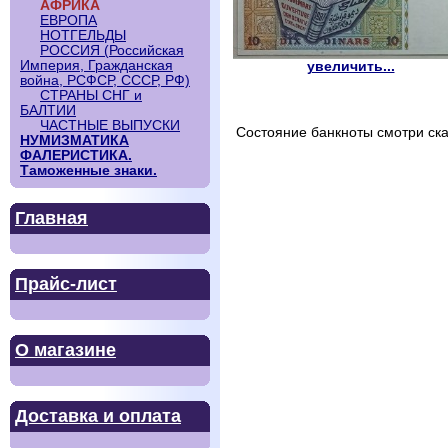
АФРИКА
ЕВРОПА
НОТГЕЛЬДЫ
РОССИЯ (Российская
Империя, Гражданская
увеличить...
война, РСФСР, СССР, РФ)
СТРАНЫ СНГ и
БАЛТИИ
ЧАСТНЫЕ ВЫПУСКИ
Состояние банкноты смотри ска
НУМИЗМАТИКА
ФАЛЕРИСТИКА.
Таможенные знаки.
Главная
Прайс-лист
О магазине
Доставка и оплата