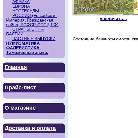
АФРИКА
ЕВРОПА
НОТГЕЛЬДЫ
РОССИЯ (Российская
увеличить...
Империя, Гражданская
война, РСФСР, СССР, РФ)
СТРАНЫ СНГ и
БАЛТИИ
ЧАСТНЫЕ ВЫПУСКИ
Состояние банкноты смотри ска
НУМИЗМАТИКА
ФАЛЕРИСТИКА.
Таможенные знаки.
Главная
Прайс-лист
О магазине
Доставка и оплата