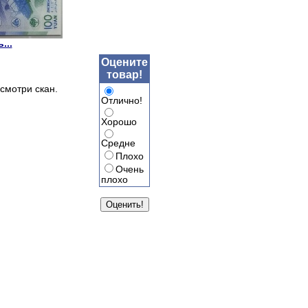
...
Оцените
товар!
смотри скан.
Отлично!
Хорошо
Средне
Плохо
Очень
плохо