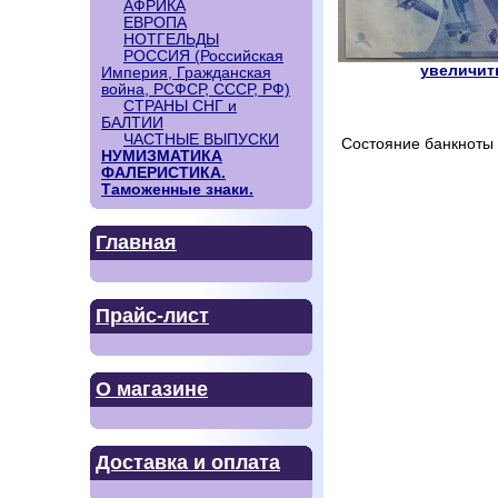
АФРИКА
ЕВРОПА
НОТГЕЛЬДЫ
РОССИЯ (Российская
увеличить
Империя, Гражданская
война, РСФСР, СССР, РФ)
СТРАНЫ СНГ и
БАЛТИИ
ЧАСТНЫЕ ВЫПУСКИ
Состояние банкноты 
НУМИЗМАТИКА
ФАЛЕРИСТИКА.
Таможенные знаки.
Главная
Прайс-лист
О магазине
Доставка и оплата