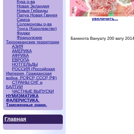
Кука о-ва
Новая Зеландия
Новые Гибриды
Папуа Новая Гвинея
увеличить...
Самоа
Соломоновы о-ва
Тонга (Королевство)
Фиджи
Французские
Банкнота Вануату 200 вату 2014
Тихоокеанские территории
АЗИЯ
АМЕРИКА
АФРИКА
ЕВРОПА
НОТГЕЛЬДЫ
РОССИЯ (Российская
Империя, Гражданская
война, РСФСР, СССР, РФ)
СТРАНЫ СНГ и
БАЛТИИ
ЧАСТНЫЕ ВЫПУСКИ
НУМИЗМАТИКА
ФАЛЕРИСТИКА.
Таможенные знаки.
Главная