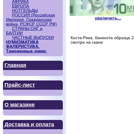
АФРИКА
ЕВРОПА
НОТГЕЛЬДЫ
РОССИЯ (Российская
увеличить...
Империя, Гражданская
война, РСФСР, СССР, РФ)
СТРАНЫ СНГ и
БАЛТИИ
ЧАСТНЫЕ ВЫПУСКИ
Коста-Рика, банкнота образца 
НУМИЗМАТИКА
смотри на скане.
ФАЛЕРИСТИКА.
Таможенные знаки.
Главная
Прайс-лист
О магазине
Доставка и оплата