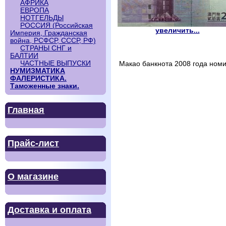
АФРИКА
ЕВРОПА
НОТГЕЛЬДЫ
РОССИЯ (Российская
увеличить...
Империя, Гражданская
война, РСФСР, СССР, РФ)
СТРАНЫ СНГ и
БАЛТИИ
ЧАСТНЫЕ ВЫПУСКИ
Макао банкнота 2008 года номи
НУМИЗМАТИКА
ФАЛЕРИСТИКА.
Таможенные знаки.
Главная
Прайс-лист
О магазине
Доставка и оплата