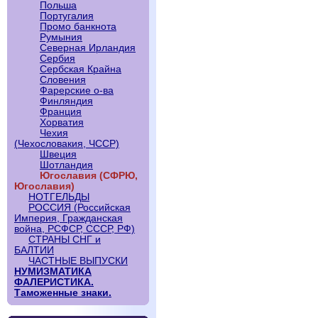
Польша
Португалия
Промо банкнота
Румыния
Северная Ирландия
Сербия
Сербская Крайна
Словения
Фарерские о-ва
Финляндия
Франция
Хорватия
Чехия
(Чехословакия, ЧССР)
Швеция
Шотландия
Югославия (СФРЮ,
Югославия)
НОТГЕЛЬДЫ
РОССИЯ (Российская
Империя, Гражданская
война, РСФСР, СССР, РФ)
СТРАНЫ СНГ и
БАЛТИИ
ЧАСТНЫЕ ВЫПУСКИ
НУМИЗМАТИКА
ФАЛЕРИСТИКА.
Таможенные знаки.