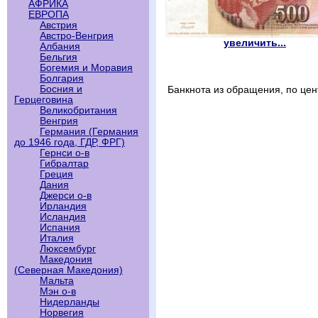
АФРИКА
ЕВРОПА
Австрия
Австро-Венгрия
увеличить...
Албания
Бельгия
Богемия и Моравия
Болгария
Босния и
Банкнота из обращения, по цен
Герцеговина
Великобритания
Венгрия
Германия (Германия
до 1946 года, ГДР, ФРГ)
Гернси о-в
Гибралтар
Греция
Дания
Джерси о-в
Ирландия
Исландия
Испания
Италия
Люксембург
Македония
(Северная Македония)
Мальта
Мэн о-в
Нидерланды
Норвегия