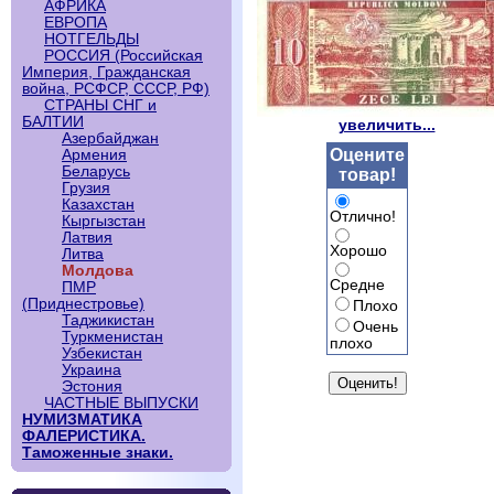
АФРИКА
ЕВРОПА
НОТГЕЛЬДЫ
РОССИЯ (Российская
Империя, Гражданская
война, РСФСР, СССР, РФ)
СТРАНЫ СНГ и
БАЛТИИ
увеличить...
Азербайджан
Оцените
Армения
Беларусь
товар!
Грузия
Казахстан
Отлично!
Кыргызстан
Латвия
Хорошо
Литва
Молдова
Средне
ПМР
(Приднестровье)
Плохо
Таджикистан
Очень
Туркменистан
плохо
Узбекистан
Украина
Эстония
ЧАСТНЫЕ ВЫПУСКИ
НУМИЗМАТИКА
ФАЛЕРИСТИКА.
Таможенные знаки.