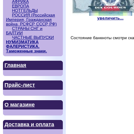
АФРИКА
ЕВРОПА
НОТГЕЛЬДЫ
РОССИЯ (Российская
увеличить...
Империя, Гражданская
война, РСФСР, СССР, РФ)
СТРАНЫ СНГ и
БАЛТИИ
ЧАСТНЫЕ ВЫПУСКИ
Состояние банкноты смотри ска
НУМИЗМАТИКА
ФАЛЕРИСТИКА.
Таможенные знаки.
Главная
Прайс-лист
О магазине
Доставка и оплата