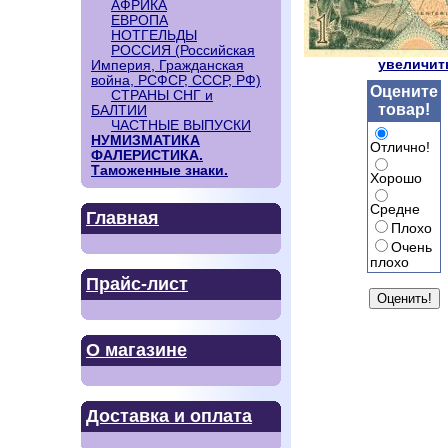
АФРИКА
ЕВРОПА
НОТГЕЛЬДЫ
РОССИЯ (Российская
увеличить
Империя, Гражданская
война, РСФСР, СССР, РФ)
Оцените
СТРАНЫ СНГ и
товар!
БАЛТИИ
ЧАСТНЫЕ ВЫПУСКИ
НУМИЗМАТИКА
Отлично!
ФАЛЕРИСТИКА.
Таможенные знаки.
Хорошо
Средне
Главная
Плохо
Очень
плохо
Прайс-лист
О магазине
Доставка и оплата