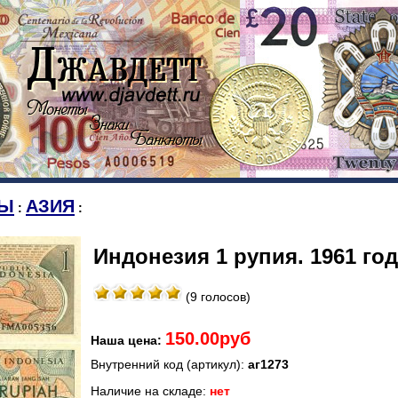
Ы
АЗИЯ
:
:
Индонезия 1 рупия. 1961 год
(9 голосов)
150.00руб
Наша цена:
Внутренний код (артикул):
аг1273
Наличие на складе:
нет