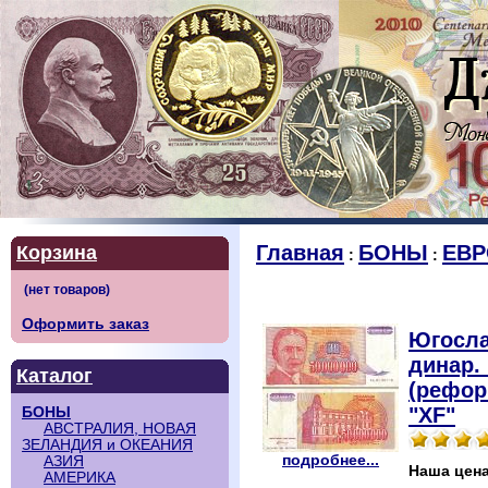
Главная
БОНЫ
ЕВР
Корзина
:
:
Оформить заказ
Югосла
динар. 
Каталог
(рефор
"XF"
БОНЫ
АВСТРАЛИЯ, НОВАЯ
ЗЕЛАНДИЯ и ОКЕАНИЯ
подробнее...
АЗИЯ
Наша цен
АМЕРИКА