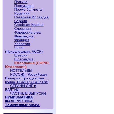
Польша
Португалия
Промо банкнота
Румыния
Северная Ирландия
Сербия
Сербская Крайна
Словения
Фарерские о-ва
Финляндия
Франция
Хорватия
Чехия
(Чехословакия, ЧССР)
Швеция
Шотландия
Югославия (СФРЮ,
Югославия)
НОТГЕЛЬДЫ
РОССИЯ (Российская
Империя, Гражданская
война, РСФСР, СССР, РФ)
СТРАНЫ СНГ и
БАЛТИИ
ЧАСТНЫЕ ВЫПУСКИ
НУМИЗМАТИКА
ФАЛЕРИСТИКА.
Таможенные знаки.