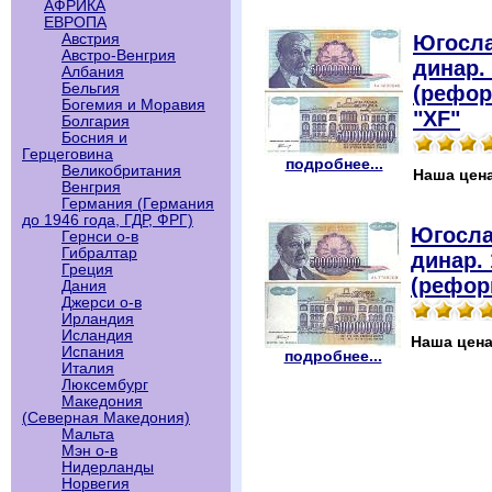
АФРИКА
ЕВРОПА
Югосла
Австрия
Австро-Венгрия
динар.
Албания
Бельгия
(рефор
Богемия и Моравия
"XF"
Болгария
Босния и
Герцеговина
подробнее...
Великобритания
Наша цен
Венгрия
Германия (Германия
до 1946 года, ГДР, ФРГ)
Югосла
Гернси о-в
Гибралтар
динар. 
Греция
(рефор
Дания
Джерси о-в
Ирландия
Исландия
Наша цен
Испания
подробнее...
Италия
Люксембург
Македония
(Северная Македония)
Мальта
Мэн о-в
Нидерланды
Норвегия